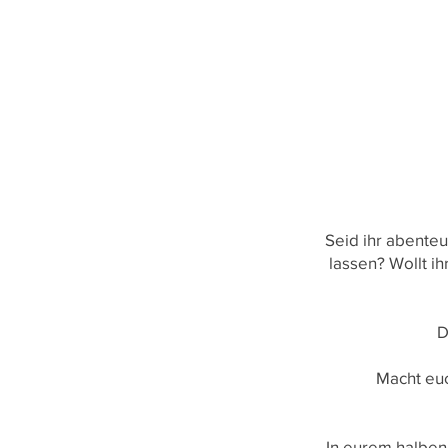
Seid ihr abenteu
lassen? Wollt i
D
Macht euc
In eurem halben 