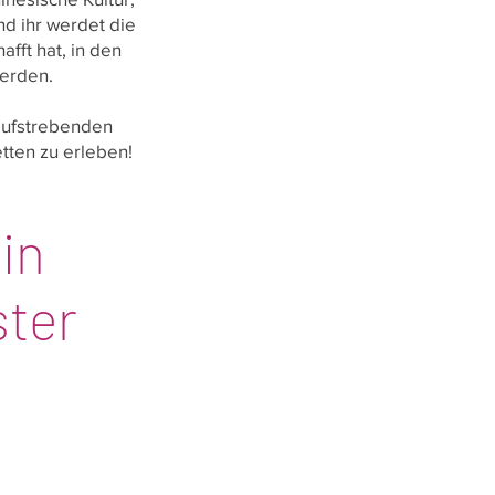
d ihr werdet die
fft hat, in den
werden.
 aufstrebenden
tten zu erleben!
in
ster