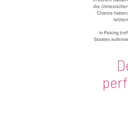
die chinesische
Chance haben, 
letzte
In Peking tre
Staates aufeina
D
per