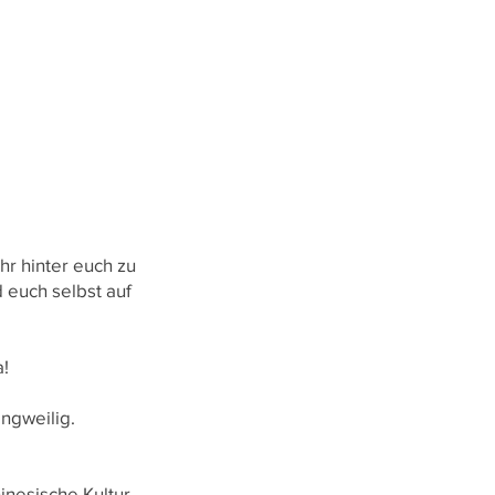
hr hinter euch zu
 euch selbst auf
a!
angweilig.
inesische Kultur,