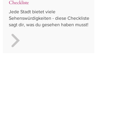
Checkliste
Jede Stadt bietet viele
Sehenswürdigkeiten - diese Checkliste
sagt dir, was du gesehen haben musst!
Restaurants, Cafés & Bars
Checkliste
Die richtigen Bars,Cafes & Restaurants
zu finden, ist nicht immer leicht. Wir